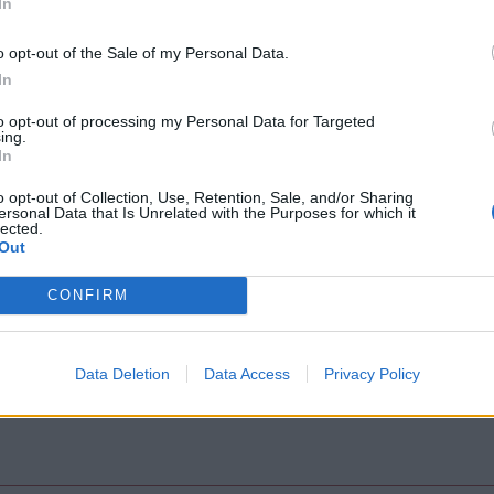
In
o opt-out of the Sale of my Personal Data.
In
to opt-out of processing my Personal Data for Targeted
ing.
In
o opt-out of Collection, Use, Retention, Sale, and/or Sharing
ersonal Data that Is Unrelated with the Purposes for which it
fürchtet das der Auf und Abstieg auch dieses Jahr mit RAV wieder zur 
lected.
auch wirklich saudumm muss man ehrlich sagen.
Out
rmutlich leider jetzt nichtmehr nehmen lassen. Bitter.
CONFIRM
Data Deletion
Data Access
Privacy Policy