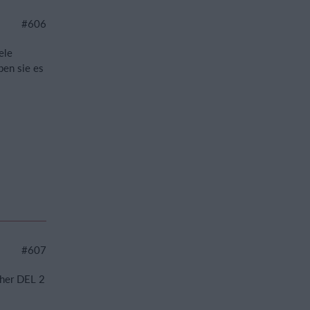
#606
ele
ben sie es
#607
cher DEL 2