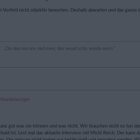
 Vorfeld nicht objektiv bewerten. Deshalb abwarten und das ganze 
„Do dea ma uns ned owe, des wead scho wieda wern.“
chtundvierziger
ganz gut was sie können und was nicht. Wir brauchen nicht so tun d
chuld ist. Lest mal das aktuelle Interview mit Michi Reich. Der kann 
zen. Die müssen nicht immer nur betätschelt und gepudert werden. W