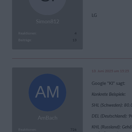
LG
Simon812
Reaktionen
4
Beiträge
13
13. Juni 2025 um 15:25
Google "KI" sagt:
Konkrete Beispiele:
SHL (Schweden): 80.0
DEL (Deutschland): 9
AmBach
KHL (Russland): Gehäl
Reaktionen
726