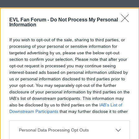
hat, um seine finanzielle Basis zu konsolidieren. Während
frühere Jahre von finanziellen Schwierigkeiten geprägt waren,
scheinen die aktuellen Entwicklungen auf eine stabilere und
EVL Fan Forum -
Do Not Process My Personal
positivere finanzielle Situation für die Profi-Abteilung
Information
hinzuweisen.
Lukacs66
was sagt deine? 😂
If you wish to opt-out of the sale, sharing to third parties, or
processing of your personal or sensitive information for
targeted advertising by us, please use the below opt-out
Moderator
section to confirm your selection. Please note that after your
opt-out request is processed you may continue seeing
interest-based ads based on personal information utilized by
4. Juli 2025 um 21:27
us or personal information disclosed to third parties prior to
your opt-out. You may separately opt-out of the further
disclosure of your personal information by third parties on the
Leute, es genügt !
IAB’s list of downstream participants. This information may
also be disclosed by us to third parties on the
IAB’s List of
Downstream Participants
that may further disclose it to other
third parties.
Bajuware
Personal Data Processing Opt Outs