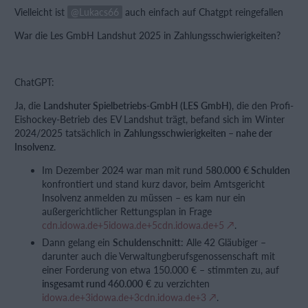
Vielleicht ist
Lukacs66
auch einfach auf Chatgpt reingefallen
War die Les GmbH Landshut 2025 in Zahlungsschwierigkeiten?
ChatGPT:
Ja, die
Landshuter Spielbetriebs‑GmbH (LES GmbH)
, die den Profi-
Eishockey-Betrieb des EV Landshut trägt, befand sich im Winter
2024/2025 tatsächlich in
Zahlungsschwierigkeiten – nahe der
Insolvenz
.
Im Dezember 2024 war man mit rund
580.000 € Schulden
konfrontiert und stand kurz davor, beim Amtsgericht
Insolvenz anmelden zu müssen – es kam nur ein
außergerichtlicher Rettungsplan in Frage
cdn.idowa.de+5idowa.de+5cdn.idowa.de+5
.
Dann gelang ein
Schuldenschnitt
: Alle 42 Gläubiger –
darunter auch die Verwaltungberufsgenossenschaft mit
einer Forderung von etwa 150.000 € – stimmten zu, auf
insgesamt rund 460.000 €
zu verzichten
idowa.de+3idowa.de+3cdn.idowa.de+3
.