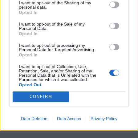
I want to opt-out of the Sharing of my
5. Juli 2025 um 00:00
personal data.
Opted In
Zitat von Lukacs66
I want to opt-out of the Sale of my
Personal Data.
Opted In
Das ist deine Antwort auf genau die Frage: „Wann hatte der
EV Landshut Liquiditätsengpässe?“
I want to opt-out of processing my
Personal Data for Targeted Advertising.
Opted In
Du solltest deiner KI noch sagen, dass im Mai die Dauerkarten
I want to opt-out of Collection, Use,
verkauft werden. Dann überlegt sie es sich vielleicht noch anders
Retention, Sale, and/or Sharing of my
Personal Data that Is Unrelated with the
Purposes for which it was collected.
Opted Out
CONFIRM
Data Deletion
Data Access
Privacy Policy