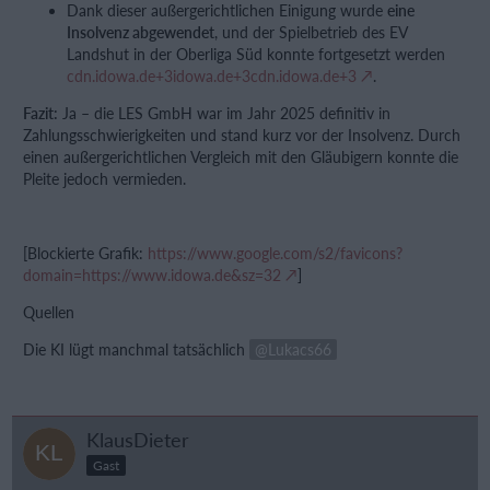
Dank dieser außergerichtlichen Einigung wurde
eine
Insolvenz abgewendet
, und der Spielbetrieb des EV
Landshut in der Oberliga Süd konnte fortgesetzt werden
cdn.idowa.de+3idowa.de+3cdn.idowa.de+3
.
Fazit:
Ja – die LES GmbH war im Jahr 2025 definitiv in
Zahlungsschwierigkeiten und stand kurz vor der Insolvenz. Durch
einen außergerichtlichen Vergleich mit den Gläubigern konnte die
Pleite jedoch vermieden.
[Blockierte Grafik:
https://www.google.com/s2/favicons?
domain=https://www.idowa.de&sz=32
]
Quellen
Die KI lügt manchmal tatsächlich
Lukacs66
KlausDieter
Gast