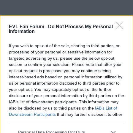
Letzte Aktivitäten
Reaktionen
Über mich
EVL Fan Forum -
Do Not Process My Personal
Information
GrossmeisterB
hat eine Antwort im Thema
Stadion
verfasst.
If you wish to opt-out of the sale, sharing to third parties, or
[…] Also der Heinz und gut gekocht wirst Du sicher nicht hören
processing of your personal or sensitive information for
😀. Beim Rest, mal schauen…
targeted advertising by us, please use the below opt-out
1. August 2026 um 12:30
section to confirm your selection. Please note that after your
opt-out request is processed you may continue seeing
GrossmeisterB
hat mit
auf den Beitrag
interest-based ads based on personal information utilized by
von
Maluco
im Thema
Stadion
reagiert.
us or personal information disclosed to third parties prior to
your opt-out. You may separately opt-out of the further
1. August 2026 um 12:28
disclosure of your personal information by third parties on the
GrossmeisterB
hat eine Antwort im Thema
IAB’s list of downstream participants. This information may
Kader 26/27
verfasst.
also be disclosed by us to third parties on the
IAB’s List of
Downstream Participants
that may further disclose it to other
Damit ist unser Kader wohl komplett?! Bombe verstärkt würde
third parties.
ich mal sagen insgesamt. Bei der Off Season sind wir nach meiner
Meinung schon mal vorne dabei :)
Personal Data Processing Opt Outs