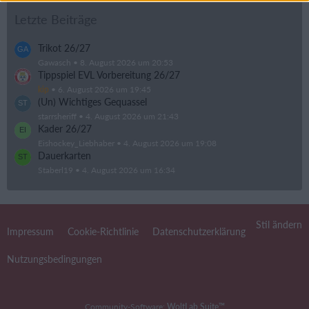
Letzte Beiträge
Trikot 26/27
Gawasch
8. August 2026 um 20:53
Tippspiel EVL Vorbereitung 26/27
kip
6. August 2026 um 19:45
(Un) Wichtiges Gequassel
starrsheriff
4. August 2026 um 21:43
Kader 26/27
Eishockey_Liebhaber
4. August 2026 um 19:08
Dauerkarten
Staberl19
4. August 2026 um 16:34
Stil ändern
Impressum
Cookie-Richtlinie
Datenschutzerklärung
Nutzungsbedingungen
Community-Software:
WoltLab Suite™