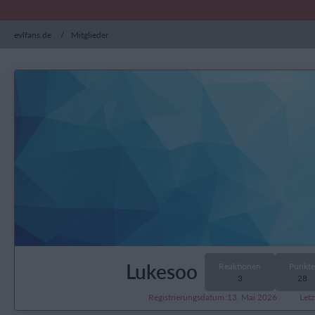
evlfans.de
Mitglieder
Lukesoo
Reaktionen
Punkte
3
28
Registrierungsdatum
13. Mai 2026
Letz