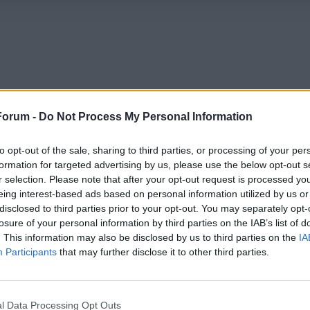
Forum -
Do Not Process My Personal Information
ich
to opt-out of the sale, sharing to third parties, or processing of your per
formation for targeted advertising by us, please use the below opt-out s
 26/27
verfasst.
r selection. Please note that after your opt-out request is processed y
eing interest-based ads based on personal information utilized by us or
ikot. Kein muster alles einfach draufgeklatscht. Hoffe die bringen w
disclosed to third parties prior to your opt-out. You may separately opt-
losure of your personal information by third parties on the IAB’s list of
. This information may also be disclosed by us to third parties on the
IA
Participants
that may further disclose it to other third parties.
berjack
im Thema
Kader 26/27
reagiert.
26/27
verfasst.
l Data Processing Opt Outs