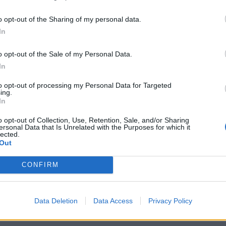
in has? Oder vllt ein neuer den ich halt noch nicht am Eis gesehen ha
o opt-out of the Sharing of my personal data.
erne
In
o opt-out of the Sale of my Personal Data.
26/27
verfasst.
In
n vertrag? Verteidiger sind wir doch voll. Hier wurde doch schonmal 
…]
to opt-out of processing my Personal Data for Targeted
ing.
In
26/27
verfasst.
o opt-out of Collection, Use, Retention, Sale, and/or Sharing
ersonal Data that Is Unrelated with the Purposes for which it
n auch nicht stark aber meiner meinung nach besser als ein elsner. Kl
lected.
Out
lerisch nicht stark er stand halt oft am richtigen ort. Bin gespannt so
ch mal einen zusammenfährt 😁
CONFIRM
Data Deletion
Data Access
Privacy Policy