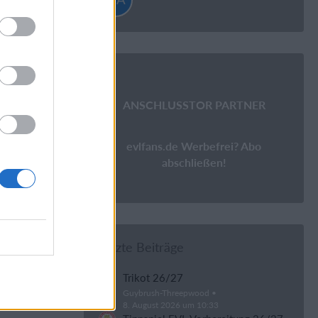
be, nur
im Forum
ANSCHLUSSTOR PARTNER
evlfans.de Werbefrei? Abo
abschließen!
ar ein
 einen wie
Letzte Beiträge
Trikot 26/27
Guybrush-Threepwood
8. August 2026 um 10:33