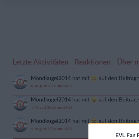
Letzte Aktivitäten
Reaktionen
Über m
Mondkugel2014
hat mit
auf den Beitrag
4. August 2026 um 14:09
Mondkugel2014
hat mit
auf den Beitrag
4. August 2026 um 14:09
Mondkugel2014
hat mit
auf den Beitrag
4. August 2026 um 14:09
EVL Fan 