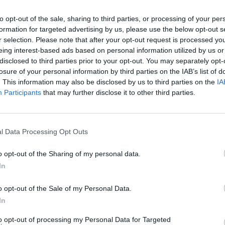
 von
Maluco
im Thema
Stadion
reagiert.
to opt-out of the sale, sharing to third parties, or processing of your per
formation for targeted advertising by us, please use the below opt-out s
a
Sponsoren
verfasst.
r selection. Please note that after your opt-out request is processed y
eing interest-based ads based on personal information utilized by us or
Reiners z.B. raus aus den Goldsponsoren, ebm - überraschend - noch
disclosed to third parties prior to your opt-out. You may separately opt-
dio bzw Radio Galaxy, Spornraft oder Ruffs Burger und noch einige 
losure of your personal information by third parties on the IAB’s list of
 macht sich der Druck auf die Wirtschaft bemerkbar. […] Die Stufe e
. This information may also be disclosed by us to third parties on the
IA
oren. Es gibt Events da dürfen alle kommen, dann gibts Events nur 
Participants
that may further disclose it to other third parties.
 von
Eishockey_Liebhaber
im Thema
Kader 26/27
reagier
l Data Processing Opt Outs
o opt-out of the Sharing of my personal data.
 von
Hedos-EVL
im Thema
Gerüchte 26/27
reagiert.
In
o opt-out of the Sale of my Personal Data.
 von
Schmuki
im Thema
Kader 26/27
reagiert.
In
to opt-out of processing my Personal Data for Targeted