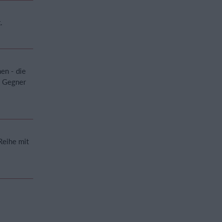
.
en - die
" Gegner
Reihe mit