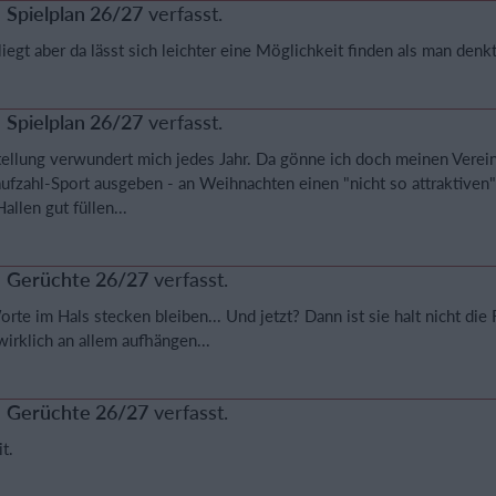
a
Spielplan 26/27
verfasst.
egt aber da lässt sich leichter eine Möglichkeit finden als man denkt
a
Spielplan 26/27
verfasst.
ellung verwundert mich jedes Jahr. Da gönne ich doch meinen Verein
ufzahl-Sport ausgeben - an Weihnachten einen "nicht so attraktiven
llen gut füllen...
a
Gerüchte 26/27
verfasst.
e im Hals stecken bleiben... Und jetzt? Dann ist sie halt nicht die 
wirklich an allem aufhängen...
a
Gerüchte 26/27
verfasst.
t.