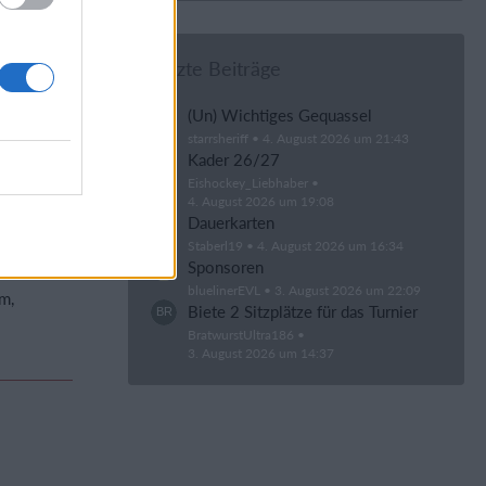
Letzte Beiträge
(Un) Wichtiges Gequassel
starrsheriff
4. August 2026 um 21:43
schäft oft
Kader 26/27
Eishockey_Liebhaber
4. August 2026 um 19:08
Dauerkarten
Staberl19
4. August 2026 um 16:34
Sponsoren
bluelinerEVL
3. August 2026 um 22:09
m,
Biete 2 Sitzplätze für das Turnier
BratwurstUltra186
3. August 2026 um 14:37