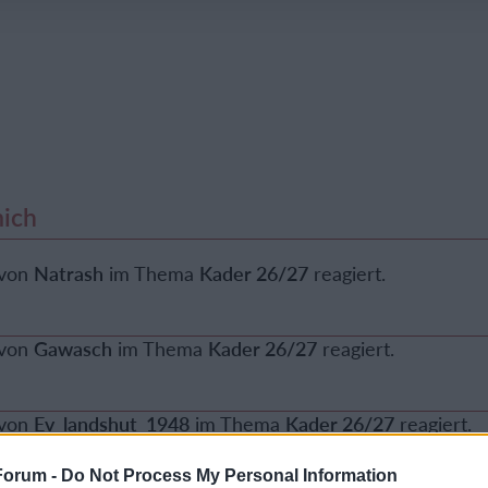
ich
 von
Natrash
im Thema
Kader 26/27
reagiert.
 von
Gawasch
im Thema
Kader 26/27
reagiert.
 von
Ev_landshut_1948
im Thema
Kader 26/27
reagiert.
Forum -
Do Not Process My Personal Information