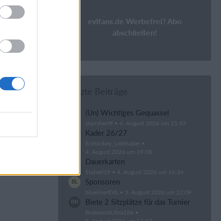
evlfans.de Werbefrei? Abo
abschließen!
Letzte Beiträge
(Un) Wichtiges Gequassel
starrsheriff
4. August 2026 um 21:43
Kader 26/27
Eishockey_Liebhaber
4. August 2026 um 19:08
Dauerkarten
Staberl19
4. August 2026 um 16:34
Sponsoren
bluelinerEVL
3. August 2026 um 22:09
Biete 2 Sitzplätze für das Turnier
BratwurstUltra186
3. August 2026 um 14:37