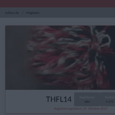
evlfans.de
Mitglieder
THFL14
Reaktionen
Punkte
684
4.274
Registrierungsdatum
29. Oktober 2019