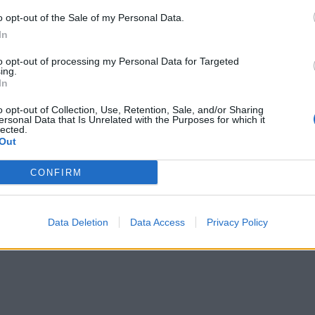
ler
im Thema
Kader 26/27
reagiert.
o opt-out of the Sale of my Personal Data.
In
atecandiru
im Thema
Kader 26/27
reagiert.
to opt-out of processing my Personal Data for Targeted
ing.
In
n
im Thema
Kader 26/27
reagiert.
o opt-out of Collection, Use, Retention, Sale, and/or Sharing
ersonal Data that Is Unrelated with the Purposes for which it
lected.
Out
m Thema
Kader 26/27
reagiert.
CONFIRM
Data Deletion
Data Access
Privacy Policy