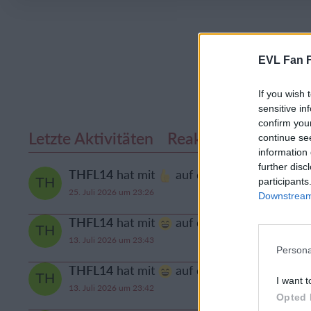
EVL Fan 
If you wish 
sensitive in
confirm you
Letzte Aktivitäten
Reaktionen
Über m
continue se
information 
further disc
THFL14
hat mit
auf den Beitrag von
Steg
participants
25. Juli 2026 um 23:26
Downstream 
THFL14
hat mit
auf den Beitrag von
Wer
13. Juli 2026 um 23:43
Persona
THFL14
hat mit
auf den Beitrag von
Lan
I want t
13. Juli 2026 um 23:42
Opted 