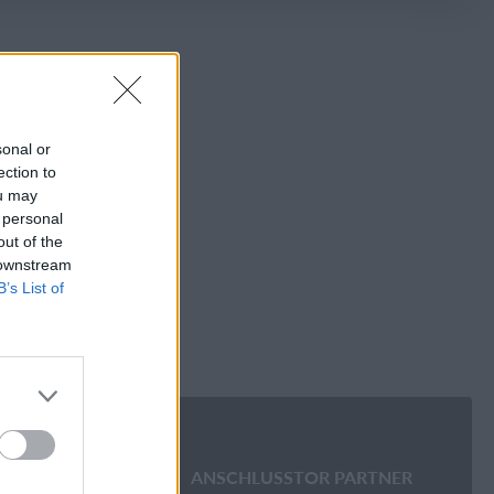
sonal or
ection to
ou may
 personal
out of the
 downstream
B’s List of
ANSCHLUSSTOR PARTNER