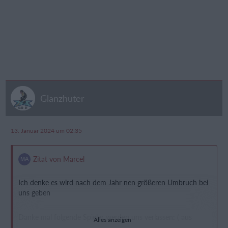
Glanzhuter
13. Januar 2024 um 02:35
Zitat von Marcel
Ich denke es wird nach dem Jahr nen größeren Umbruch bei
uns geben
Danke mal folgende Spieler werden uns verlassen: ( aus
Alles anzeigen
Altersgründen )