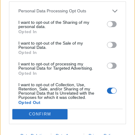
Personal Data Processing Opt Outs
I want to opt-out of the Sharing of my
personal data.
Opted In
I want to opt-out of the Sale of my
Personal Data.
Opted In
I want to opt-out of processing my
Personal Data for Targeted Advertising.
Opted In
Marcel
I want to opt-out of Collection, Use,
Retention, Sale, and/or Sharing of my
Personal Data that Is Unrelated with the
Purposes for which it was collected.
Opted Out
12. Januar 2024 um 17:37
Ich denke es wird nach dem Jahr nen größeren Umbruch bei uns
CONFIRM
geben
Danke mal folgende Spieler werden uns verlassen: ( aus