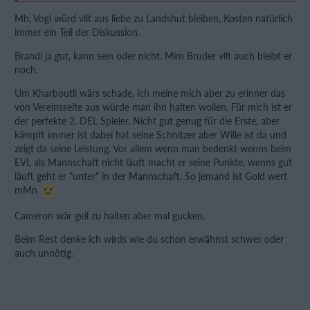
Mh, Vogl würd vllt aus liebe zu Landshut bleiben, Kosten natürlich
immer ein Teil der Diskussion.
Vogl
Brandl ja gut, kann sein oder nicht. Mim Bruder vllt auch bleibt er
Brückner
noch.
Um Kharboutli wärs schade, ich meine mich aber zu erinner das
Pageau
von Vereinsseite aus würde man ihn halten wollen. Für mich ist er
der perfekte 2. DEL Spieler. Nicht gut genug für die Erste, aber
Brandl
kämpft immer ist dabei hat seine Schnitzer aber Wille ist da und
zeigt da seine Leistung. Vor allem wenn man bedenkt wenns beim
EVL als Mannschaft nicht läuft macht er seine Punkte, wenns gut
Zucker
läuft geht er "unter" in der Mannschaft. So jemand ist Gold wert
mMn
Cameron
Cameron wär geil zu halten aber mal gucken.
Dazu wohl leider Kharboutli, den wirst wohl nicht halten
Beim Rest denke ich wirds wie du schon erwähnst schwer oder
können
auch unnötig.