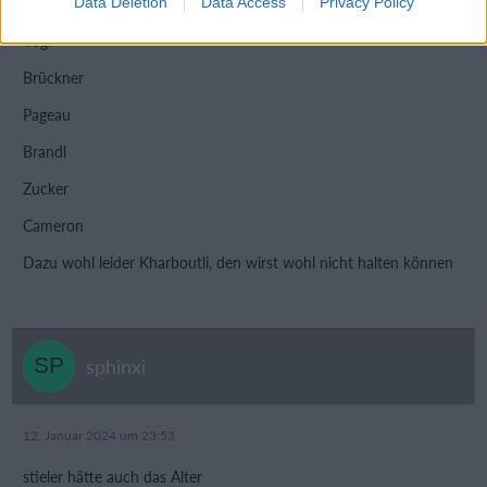
Data Deletion
Data Access
Privacy Policy
Altersgründen )
Vogl
Brückner
Pageau
Brandl
Zucker
Cameron
Dazu wohl leider Kharboutli, den wirst wohl nicht halten können
sphinxi
12. Januar 2024 um 23:53
stieler hätte auch das Alter