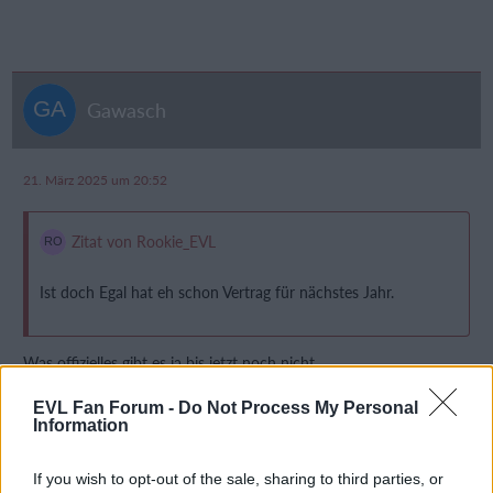
Gawasch
21. März 2025 um 20:52
Zitat von Rookie_EVL
Ist doch Egal hat eh schon Vertrag für nächstes Jahr.
Was offizielles gibt es ja bis jetzt noch nicht.
EVL Fan Forum -
Do Not Process My Personal
Information
Stegie
If you wish to opt-out of the sale, sharing to third parties, or