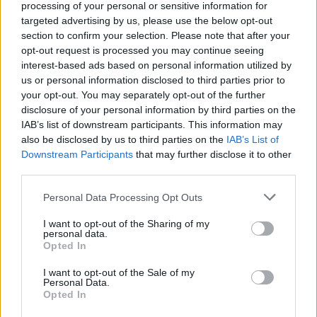
processing of your personal or sensitive information for
targeted advertising by us, please use the below opt-out
21. März 2025 um 20:54
section to confirm your selection. Please note that after your
opt-out request is processed you may continue seeing
interest-based ads based on personal information utilized by
Zitat von Rookie_EVL
us or personal information disclosed to third parties prior to
your opt-out. You may separately opt-out of the further
Ist doch Egal hat eh schon Vertrag für nächstes Jahr.
disclosure of your personal information by third parties on the
IAB’s list of downstream participants. This information may
also be disclosed by us to third parties on the
IAB’s List of
Für eine Ü Lizenz in meinen Augen leider zu schwach.....
Downstream Participants
that may further disclose it to other
third parties.
Personal Data Processing Opt Outs
I want to opt-out of the Sharing of my
personal data.
Opted In
I want to opt-out of the Sale of my
Personal Data.
Opted In